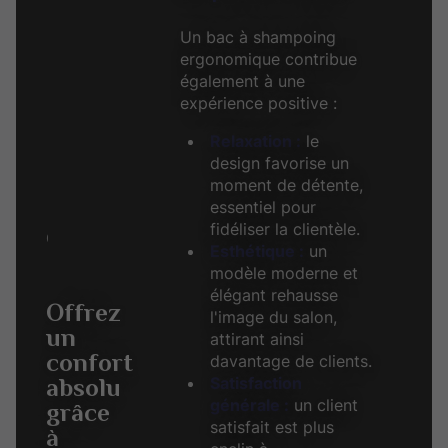
Un bac à shampoing
ergonomique contribue
également à une
expérience positive :
Relaxation :
le
design favorise un
moment de détente,
Articles
essentiel pour
Mobilier de coiffure
fidéliser la clientèle.
Offrez un confort absolu grâce à un bac à shampoing ergonomique
Esthétique :
un
modèle moderne et
élégant rehausse
Offrez
l'image du salon,
un
attirant ainsi
confort
davantage de clients.
Satisfaction
absolu
générale :
un client
grâce
satisfait est plus
à