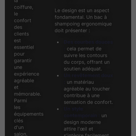
la
coiffure,
Le design est un aspect
le
fondamental. Un bac à
confort
shampoing ergonomique
des
doit présenter :
clients
est
Des courbes douces
essentiel
:
cela permet de
pour
suivre les contours
garantir
du corps, offrant un
une
soutien adéquat.
expérience
Un revêtement doux
agréable
:
un matériau
et
agréable au toucher
mémorable.
contribue à une
Parmi
sensation de confort.
les
Un style
équipements
contemporain :
un
clés
design moderne
d'un
attire l'œil et
salon,
s'intègre facilement