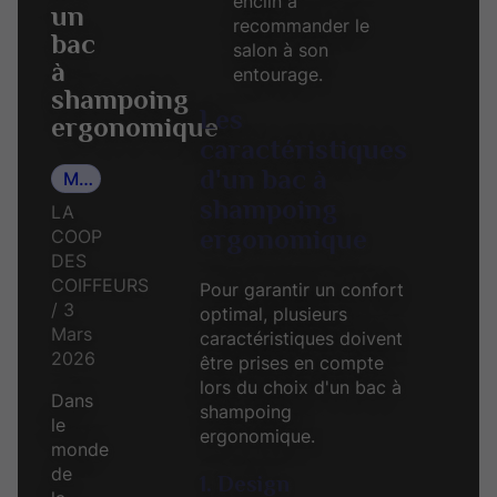
enclin à
un
recommander le
bac
salon à son
à
entourage.
shampoing
Les
ergonomique
caractéristiques
d'un bac à
Mobilier de coiffure
shampoing
LA
ergonomique
COOP
DES
COIFFEURS
Pour garantir un confort
/ 3
optimal, plusieurs
Mars
caractéristiques doivent
2026
être prises en compte
lors du choix d'un bac à
Dans
shampoing
le
ergonomique.
monde
de
1. Design