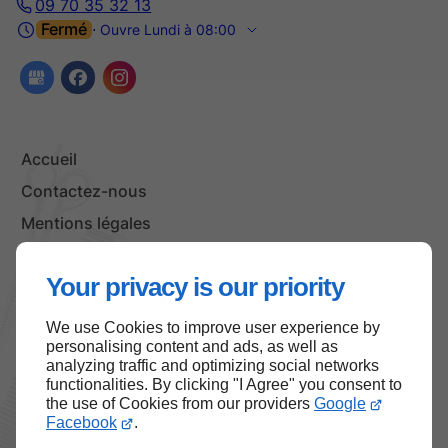
09 70 35 32 13
Fermé
⋅ Ouvre Lundi à 08:00
Accueil
Contactez-nous
Mentions légales
Plan du site
Your privacy is our priority
We use Cookies to improve user experience by
Haut de page
personalising content and ads, as well as
analyzing traffic and optimizing social networks
functionalities. By clicking "I Agree" you consent to
the use of Cookies from our providers
Google
Facebook
.