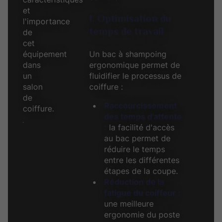
et
1. Optimisation du
l'importance
temps de travail
de
cet
Un bac à shampoing
équipement
ergonomique permet de
dans
fluidifier le processus de
un
coiffure :
salon
de
Raccourcissement
coiffure.
des temps d'attente
:
la facilité d'accès
au bac permet de
réduire le temps
entre les différentes
étapes de la coupe.
Réduction de la
fatigue du coiffeur :
une meilleure
ergonomie du poste