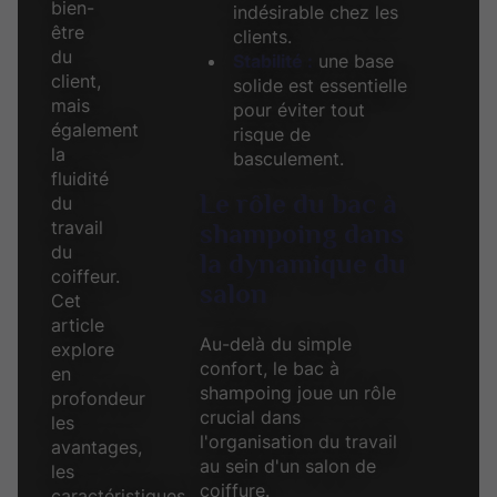
bien-
indésirable chez les
être
clients.
du
Stabilité :
une base
client,
solide est essentielle
mais
pour éviter tout
également
risque de
la
basculement.
fluidité
Le rôle du bac à
du
travail
shampoing dans
du
la dynamique du
coiffeur.
salon
Cet
article
Au-delà du simple
explore
confort, le bac à
en
shampoing joue un rôle
profondeur
crucial dans
les
l'organisation du travail
avantages,
au sein d'un salon de
les
coiffure.
caractéristiques