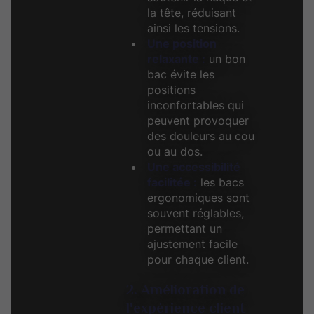
la tête, réduisant
ainsi les tensions.
Une position
relaxante :
un bon
bac évite les
positions
inconfortables qui
peuvent provoquer
des douleurs au cou
ou au dos.
Une accessibilité
facilitée :
les bacs
ergonomiques sont
souvent réglables,
permettant un
ajustement facile
pour chaque client.
2. Amélioration de
l'expérience client