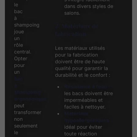
le
dans divers styles de
bac
salons.
à
shampoing
2. Matériaux de
joue
fabrication
un
rôle
Les matériaux utilisés
central.
pour la fabrication
Opter
doivent être de haute
pour
qualité pour garantir la
un
durabilité et le confort :
bac
à
Résistance à l'eau :
shampoing
les bacs doivent être
ergonomique
imperméables et
peut
faciles à nettoyer.
transformer
Matériaux
non
hypoallergéniques :
seulement
idéal pour éviter
le
toute réaction