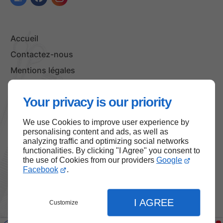
Accueil
Contactez-nous
Mentions légales
Plan du site
Your privacy is our priority
We use Cookies to improve user experience by
Haut de page
personalising content and ads, as well as
analyzing traffic and optimizing social networks
functionalities. By clicking "I Agree" you consent to
the use of Cookies from our providers
Google
Facebook
.
I AGREE
Customize