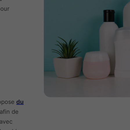
pour
ropose
du
 afin de
 avec