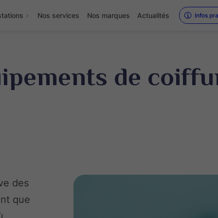
tations
Nos services
Nos marques
Actualités
Infos pr
uipements de coiffu
ive des
ant que
ù