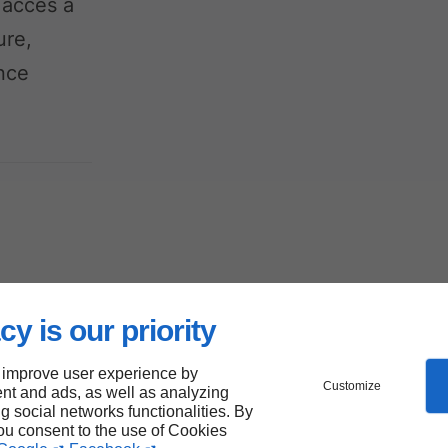
 accès à
ure,
nce
ffure
cy is our priority
 de
 improve user experience by
Customize
nt and ads, as well as analyzing
ng social networks functionalities. By
you consent to the use of Cookies