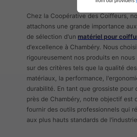
from our providers
Chez la Coopérative des Coiffeurs, n
attachons une grande importance aux 
de sélection d'un
matériel pour coiffu
d'excellence à Chambéry. Nous chois
rigoureusement nos produits en nous
sur des critères tels que la qualité des
matériaux, la performance, l'ergonomie
durabilité. En tant que grossiste pour 
près de Chambéry, notre objectif est 
fournir des outils professionnels qui 
aux plus hauts standards de l'industrie