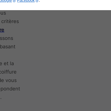
Google
Facebook
.
ous
critères
re
issons
 basant
 et la
coiffure
de vous
répondent
.