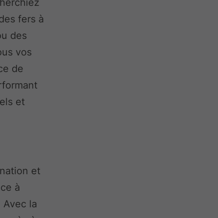
herchiez
des fers à
ou des
ous vos
ce de
erformant
els et
ination et
ce à
. Avec la