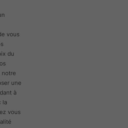
un
 de vous
os
oix du
vos
 notre
oser une
ndant à
 la
vez vous
alité