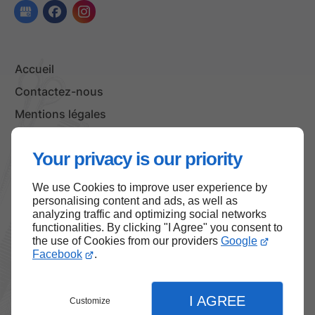
Accueil
Contactez-nous
Mentions légales
Plan du site
Your privacy is our priority
We use Cookies to improve user experience by
Haut de page
personalising content and ads, as well as
analyzing traffic and optimizing social networks
functionalities. By clicking "I Agree" you consent to
the use of Cookies from our providers
Google
Facebook
.
I AGREE
Customize